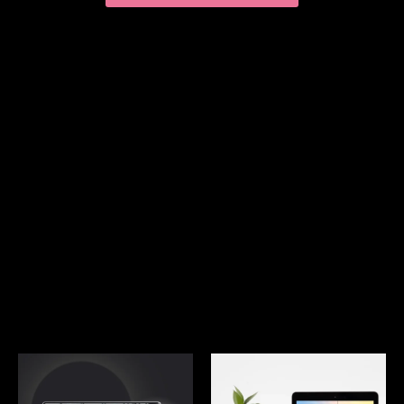
Creaciones
Cósmicas
Por amor al arte, la magia y
los astros...