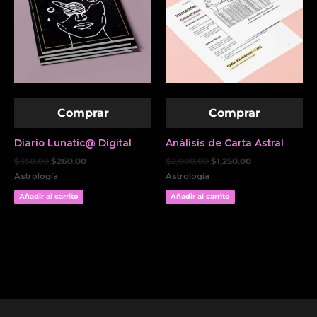
Comprar
Comprar
Diario Lunatic@ Digital
Análisis de Carta Astral
$
350.00
$
260.00
$
2,000.00
$
1,250.00
Astrología
Astrología
Añadir al carrito
Añadir al carrito