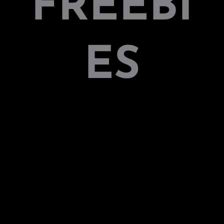
FREEBI
ES
Te comparto una lista de freebies descargables
hechos con mucho amor para que continuas
haciendo el trabajo interno necesario para tu
proceso de evolución.
¡Espero que los disfrutes y sean de ayuda!