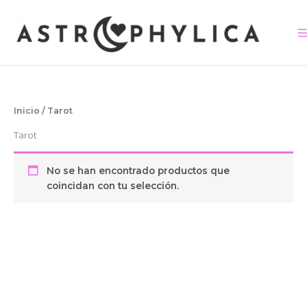
Ir
contenido
al
contenido
Inicio
/ Tarot
Tarot
No se han encontrado productos que
coincidan con tu selección.