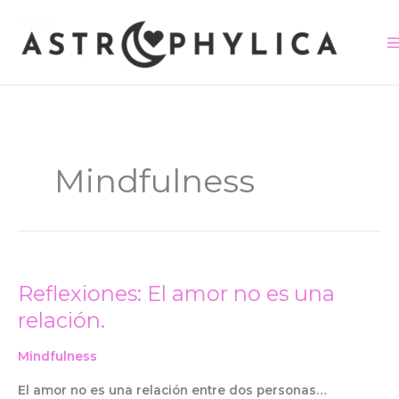
Ir
contenido
al
contenido
Mindfulness
Reflexiones: El amor no es una
Reflexiones:
El
relación.
amor
no
Mindfulness
es
una
El amor no es una relación entre dos personas…