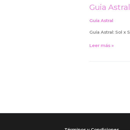
Guia Astral
Guia
Astral:
Signo
Guía Astral
Solar
Guía Astral: Sol x 
Leer más »
Términos y Condiciones