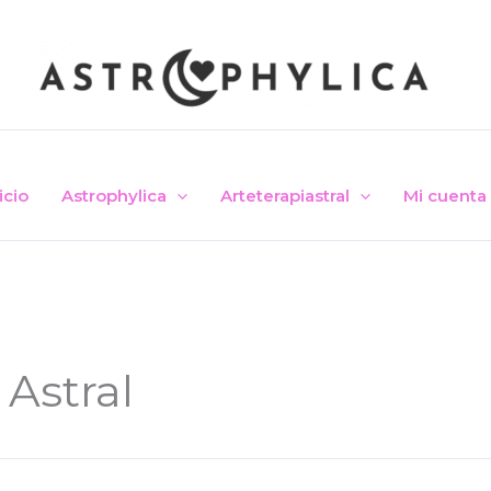
icio
Astrophylica
Arteterapiastral
Mi cuenta
 Astral