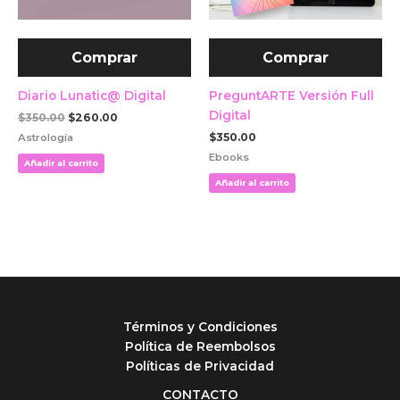
Comprar
Comprar
Diario Lunatic@ Digital
PreguntARTE Versión Full
Digital
$
350.00
$
260.00
$
350.00
Astrología
Ebooks
Añadir al carrito
Añadir al carrito
Términos y Condiciones
Política de Reembolsos
Políticas de Privacidad
CONTACTO