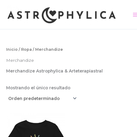
Ir
contenido
al
contenido
Inicio
/
Ropa
/ Merchandize
Merchandize
Merchandize Astrophylica & Arteterapiastral
Mostrando el único resultado
Rango
Este
de
producto
precios:
tiene
desde
$335.50
múltiples