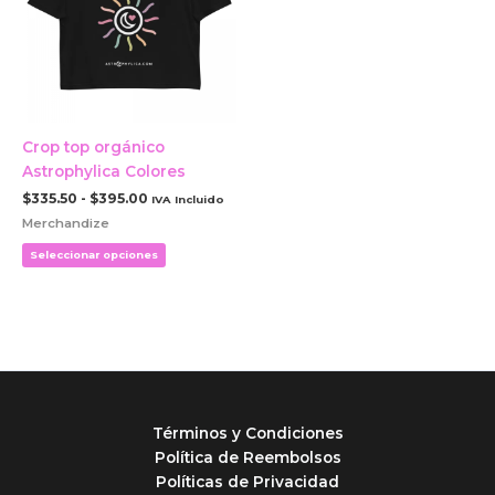
hasta
variantes.
$395.00
Las
opciones
se
pueden
elegir
Crop top orgánico
en
Astrophylica Colores
la
$
335.50
-
$
395.00
IVA Incluido
página
Merchandize
de
Seleccionar opciones
producto
Términos y Condiciones
Política de Reembolsos
Políticas de Privacidad