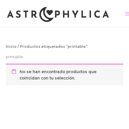
Ir
contenido
al
contenido
Inicio
/ Productos etiquetados “printable”
printable
No se han encontrado productos que
coincidan con tu selección.